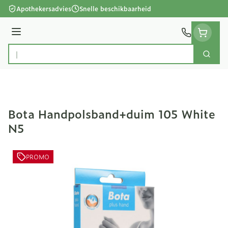
Ga naar de inhoud
Apothekersadvies
Snelle beschikbaarheid
Menu
Zoek
Product, merk, categorie...
Bota Handpolsband+duim 105 White
N5
PROMO