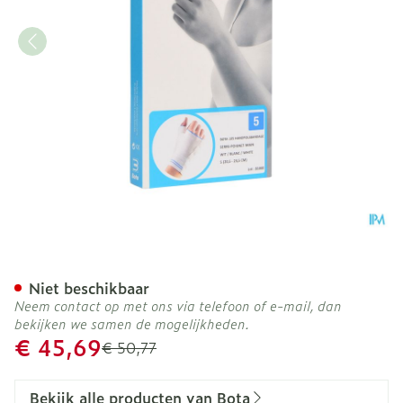
Bota Handpolsband+duim 
Niet beschikbaar
Neem contact op met ons via telefoon of e-mail, dan
bekijken we samen de mogelijkheden.
Promotie prijs
€ 45,69
Adviesprijs
€ 50,77
Bekijk alle producten van Bota