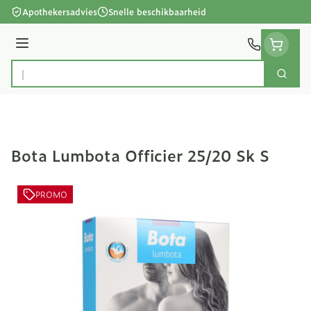
Ga naar de inhoud
Apothekersadvies
Snelle beschikbaarheid
Menu
Zoek
Product, merk, categorie...
Bota Lumbota Officier 25/20 Sk S
PROMO