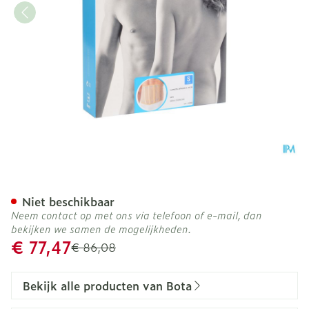
Bota Lumbota Officier 25/
Niet beschikbaar
Neem contact op met ons via telefoon of e-mail, dan
bekijken we samen de mogelijkheden.
Promotie prijs
€ 77,47
Adviesprijs
€ 86,08
Bekijk alle producten van Bota