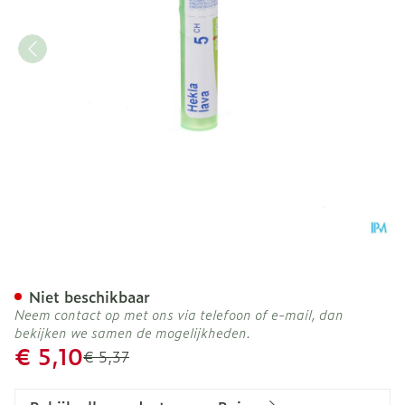
Hekla Lava 5ch Gr 4g Boir
Niet beschikbaar
Neem contact op met ons via telefoon of e-mail, dan
bekijken we samen de mogelijkheden.
Promotie prijs
€ 5,10
Adviesprijs
€ 5,37