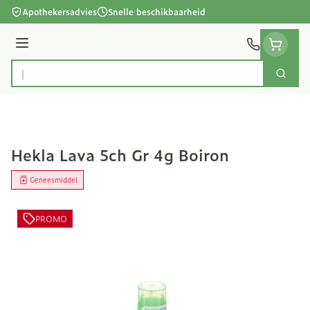
Ga naar de inhoud
Apothekersadvies
Snelle beschikbaarheid
Menu
Zoek
Product, merk, categorie...
Hekla Lava 5ch Gr 4g Boiron
Geneesmiddel
PROMO