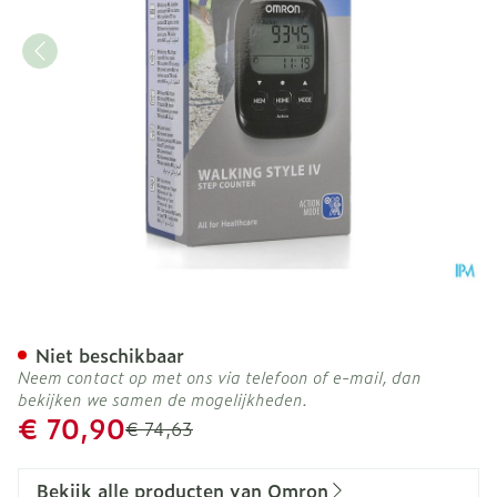
Omron Walking Style Iv El
Niet beschikbaar
Neem contact op met ons via telefoon of e-mail, dan
bekijken we samen de mogelijkheden.
Promotie prijs
€ 70,90
Adviesprijs
€ 74,63
Bekijk alle producten van Omron