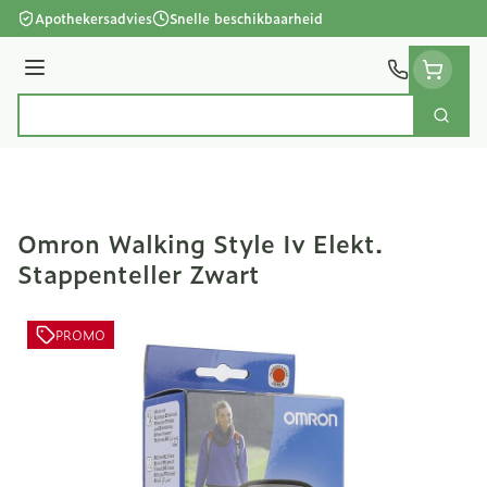
Ga naar de inhoud
Apothekersadvies
Snelle beschikbaarheid
Menu
Zoek
Product, merk, categorie...
Omron Walking Style Iv Elekt.
Stappenteller Zwart
PROMO