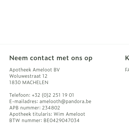
Neem contact met ons op
K
Apotheek Ameloot BV
F
Woluwestraat 12
1830
MACHELEN
Telefoon:
+32 (0)2 251 19 01
E-mailadres:
amelooth@
pandora.be
APB nummer:
234802
Apotheek titularis:
Wim Ameloot
BTW nummer:
BE0429047034