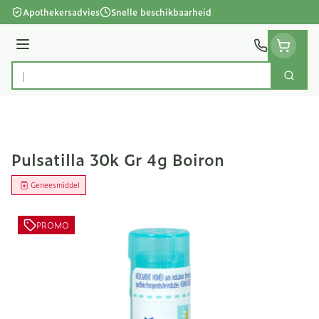
Ga naar de inhoud
Apothekersadvies
Snelle beschikbaarheid
Menu
Zoek
Product, merk, categorie...
Pulsatilla 30k Gr 4g Boiron
Geneesmiddel
PROMO