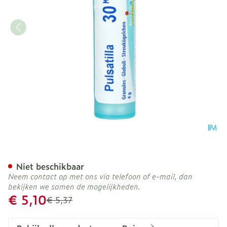
Pulsatilla 30k Gr 4g Boiro
Niet beschikbaar
Neem contact op met ons via telefoon of e-mail, dan
bekijken we samen de mogelijkheden.
Promotie prijs
€ 5,10
Adviesprijs
€ 5,37