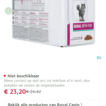
Royal Canin Cat Renal Fis
Niet beschikbaar
Neem contact op met ons via telefoon of e-mail, dan
bekijken we samen de mogelijkheden.
Promotie prijs
€ 23,20
Adviesprijs
€ 24,42
Bekijk alle producten van Royal Canin