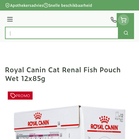
Ga naar de inhoud
Apothekersadvies
Snelle beschikbaarheid
Menu
Zoek
Product, merk, categorie...
Royal Canin Cat Renal Fish Pouch
Wet 12x85g
PROMO