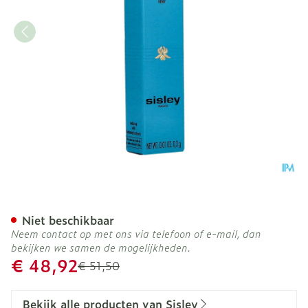
Sisley Phyto-khol Star Wp
Niet beschikbaar
Neem contact op met ons via telefoon of e-mail, dan
bekijken we samen de mogelijkheden.
Promotie prijs
€ 48,92
Adviesprijs
€ 51,50
Bekijk alle producten van Sisley