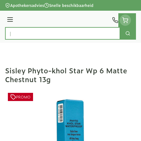
Ga naar de inhoud
Apothekersadvies
Snelle beschikbaarheid
Menu
Zoek
Product, merk, categorie...
Sisley Phyto-khol Star Wp 6 Matte
Chestnut 13g
PROMO