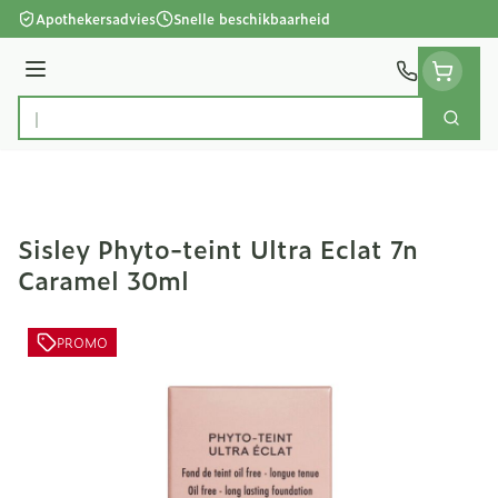
Ga naar de inhoud
Apothekersadvies
Snelle beschikbaarheid
Menu
Zoek
Product, merk, categorie...
Sisley Phyto-teint Ultra Eclat 7n
Caramel 30ml
PROMO