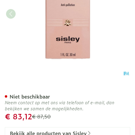
Sisley Phyto-teint Ultra E
Niet beschikbaar
Neem contact op met ons via telefoon of e-mail, dan
bekijken we samen de mogelijkheden.
Promotie prijs
€ 83,12
Adviesprijs
€ 87,50
Bekijk alle producten van Sisley