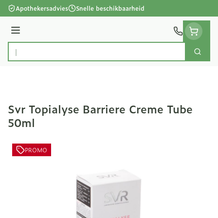
Ga naar de inhoud
Apothekersadvies
Snelle beschikbaarheid
Menu
Zoek
Product, merk, categorie...
Svr Topialyse Barriere Creme Tube
50ml
PROMO