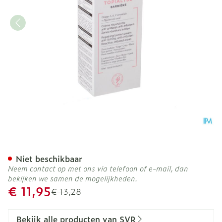
Svr Topialyse Barriere Cr
Niet beschikbaar
Neem contact op met ons via telefoon of e-mail, dan
bekijken we samen de mogelijkheden.
Promotie prijs
€ 11,95
Adviesprijs
€ 13,28
Bekijk alle producten van SVR