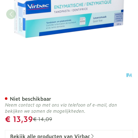
Virbac Tandpasta Enzymat
Niet beschikbaar
Neem contact op met ons via telefoon of e-mail, dan
bekijken we samen de mogelijkheden.
Promotie prijs
€ 13,39
Adviesprijs
€ 14,09
Bekijk alle producten van Virbac