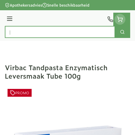
Ga naar de inhoud
Apothekersadvies
Snelle beschikbaarheid
Menu
Zoek
Product, merk, categorie...
Virbac Tandpasta Enzymatisch
Leversmaak Tube 100g
PROMO